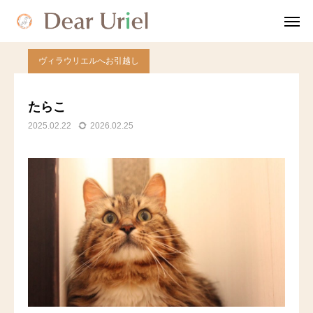
blog
ヴィラウリエルへお引越し
たらこ
ヴィラウリエルへお引越し
TEL
友だち追加
たらこ
2025.02.22
2026.02.25
ディアウリエルについて
就労継続支援B型とは
会社案内
相談と利用方法
問い合わせ