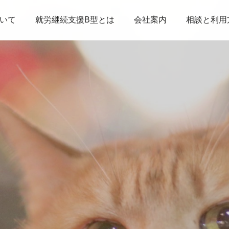
いて
就労継続支援B型とは
会社案内
相談と利用
…
わ
た
し
た
ち
に
で
き
る
こ
と
っ
て
な
ん
だ
ろ
う