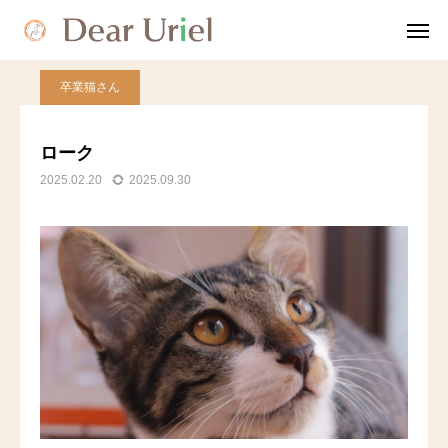
blog
卒業猫さん
ローク
卒業猫さん
TEL
友だち追加
ローク
2025.02.20
2025.09.30
ディアウリエルについて
就労継続支援B型とは
会社案内
相談と利用方法
問い合わせ