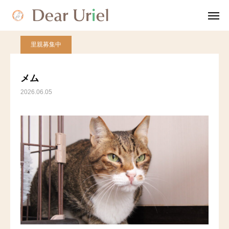
blog
里親募集中
メム
里親募集中
TEL
友だち追加
メム
2026.06.05
ディアウリエルについて
就労継続支援B型とは
会社案内
相談と利用方法
問い合わせ